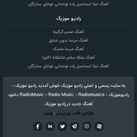
آهنگ لیلا اسماعیل زاده نوحدانی غوغای ستارگان
رادیو موزیک
آهنگ ضمیر گرگینه
آهنگ مرسا بدون عشق
آهنگ مرسا ماسک
آهنگ ملکه سلام عاشقانه (کاور)
آهنگ لیلا اسماعیل زاده نوحدانی غوغای ستارگان
به سایت رسمی و اصلی رادیو موزیک خوش آمدید رادیو موزیک -
رادیوموزیک - RadioMusic - Radio Music - Radiomusics دانلود
آهنگ جدید در رادیو موزیک
طراحی قالب وردپرس
:
وبیت
آپارات
تلگرام
تويتر
اینستاگرام
لینکدین
فيسب