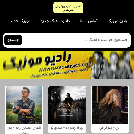
رادیو موزیک
تماس با ما
دانلود آهنگ جدید
موزیک جدید
جستجو
الن - بیوگرافی
بهزاد رضازاده - صدای تو
لقمان حسین زاده - باور
نمیکنم