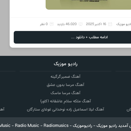
ادیو موزیک
16 اکتبر 2025
46,020 بازدید
0 نظر
ادامه مطلب + دانلود ...
رادیو موزیک
آهنگ ضمیر گرگینه
آهنگ مرسا بدون عشق
آهنگ مرسا ماسک
آهنگ ملکه سلام عاشقانه (کاور)
ان
آهنگ لیلا اسماعیل زاده نوحدانی غوغای ستارگان
آهن
RadioMusic - Radio Music - Radiom دانلود آهنگ جدید در رادیو موزیک