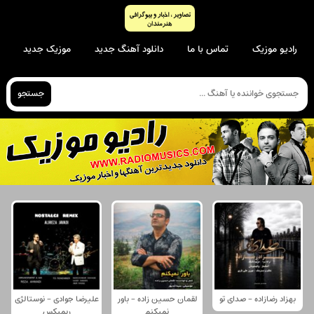
رادیو موزیک
تماس با ما
دانلود آهنگ جدید
موزیک جدید
جستجو
بهزاد رضازاده - صدای تو
لقمان حسین زاده - باور
علیرضا جوادی - نوستالژی
نمیکنم
ریمیکس