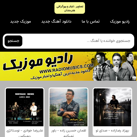
رادیو موزیک
تماس با ما
دانلود آهنگ جدید
موزیک جدید
جستجو
بهزاد رضازاده - صدای تو
لقمان حسین زاده - باور
علیرضا جوادی - نوستالژی
نمیکنم
ریمیکس