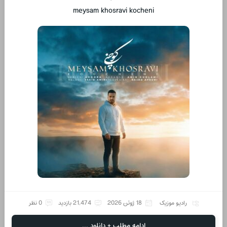
meysam khosravi kocheni
رادیو موزیک
18 ژوئن 2026
21,474 بازدید
0 نظر
ادامه مطلب + دانلود ...