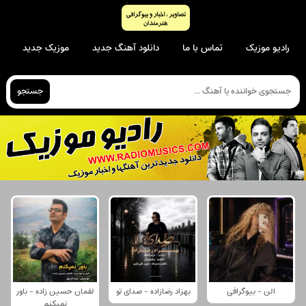
رادیو موزیک
تماس با ما
دانلود آهنگ جدید
موزیک جدید
جستجو
الن - بیوگرافی
بهزاد رضازاده - صدای تو
لقمان حسین زاده - باور
نمیکنم