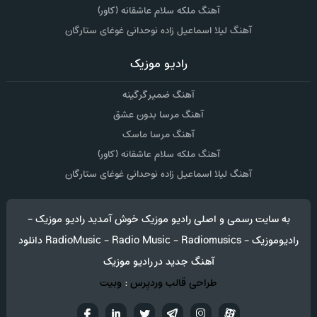
آهنگ ملکه سلام عاشقانه (کاور)
آهنگ لیلا اسماعیل زاده نوحدانی غوغای ستارگان
رادیو موزیک
آهنگ ضمیر گرگینه
آهنگ مرسا بدون عشق
آهنگ مرسا ماسک
آهنگ ملکه سلام عاشقانه (کاور)
آهنگ لیلا اسماعیل زاده نوحدانی غوغای ستارگان
به سایت رسمی و اصلی رادیو موزیک خوش آمدید رادیو موزیک -
رادیوموزیک - RadioMusic - Radio Music - Radiomusics دانلود
آهنگ جدید در رادیو موزیک
طراحی قالب وردپرس
:
وبیت
آپارات
تلگرام
تويتر
اینستاگرام
لینکدین
فيسب