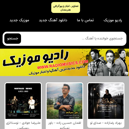
رادیو موزیک
تماس با ما
دانلود آهنگ جدید
موزیک جدید
جستجو
بهزاد رضازاده - صدای تو
لقمان حسین زاده - باور
علیرضا جوادی - نوستالژی
نمیکنم
ریمیکس