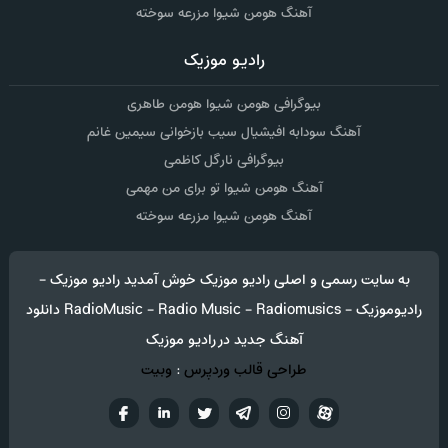
آهنگ هومن شیوا مزرعه سوخته
رادیو موزیک
بیوگرافی هومن شیوا هومن طاهری
آهنگ سودابه افیشیال سیب بازخوانی سیمین غانم
بیوگرافی نارگل کاظمی
آهنگ هومن شیوا تو برای من مهمی
آهنگ هومن شیوا مزرعه سوخته
به سایت رسمی و اصلی رادیو موزیک خوش آمدید رادیو موزیک -
رادیوموزیک - RadioMusic - Radio Music - Radiomusics دانلود
آهنگ جدید در رادیو موزیک
طراحی قالب وردپرس
:
وبیت
آپارات
تلگرام
تويتر
اینستاگرام
لینکدین
فيسب