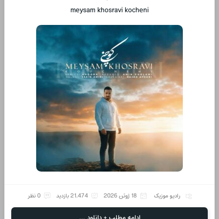
meysam khosravi kocheni
رادیو موزیک
18 ژوئن 2026
21,474 بازدید
0 نظر
ادامه مطلب + دانلود ...