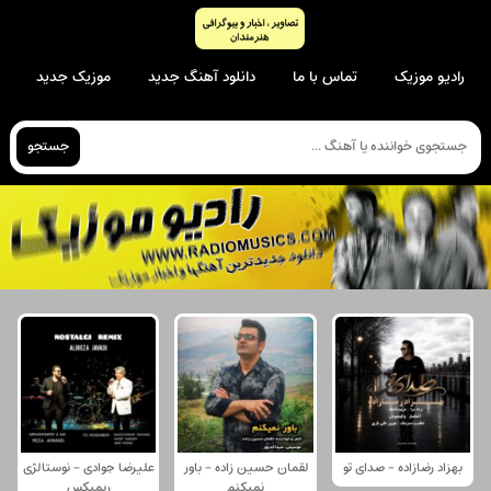
رادیو موزیک
تماس با ما
دانلود آهنگ جدید
موزیک جدید
جستجو
بهزاد رضازاده - صدای تو
لقمان حسین زاده - باور
علیرضا جوادی - نوستالژی
نمیکنم
ریمیکس