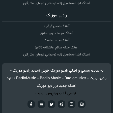
آهنگ لیلا اسماعیل زاده نوحدانی غوغای ستارگان
رادیو موزیک
آهنگ ضمیر گرگینه
آهنگ مرسا بدون عشق
آهنگ مرسا ماسک
آهنگ ملکه سلام عاشقانه (کاور)
آهنگ لیلا اسماعیل زاده نوحدانی غوغای ستارگان
به سایت رسمی و اصلی رادیو موزیک خوش آمدید رادیو موزیک -
رادیوموزیک - RadioMusic - Radio Music - Radiomusics دانلود
آهنگ جدید در رادیو موزیک
طراحی قالب وردپرس
:
وبیت
آپارات
تلگرام
تويتر
اینستاگرام
لینکدین
فيسب