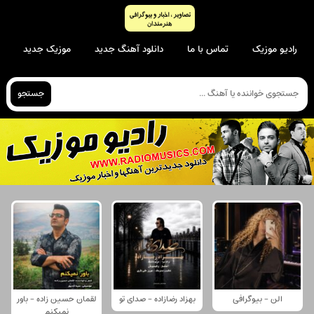
رادیو موزیک
تماس با ما
دانلود آهنگ جدید
موزیک جدید
جستجو
الن - بیوگرافی
بهزاد رضازاده - صدای تو
لقمان حسین زاده - باور
نمیکنم