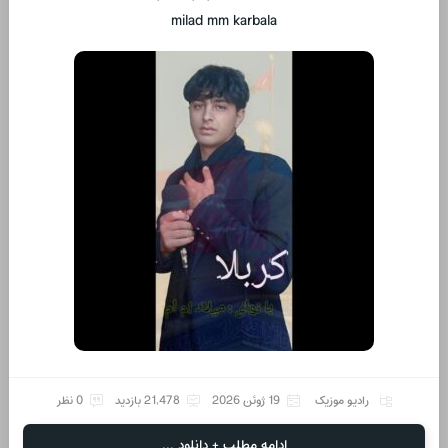
milad mm karbala
رادیو موزیک
19 ژوئن 2026
21,478 بازدید
0 نظر
ادامه مطلب + دانلود ...