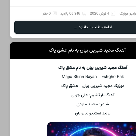
ادیو موزیک
4 ژوئن 2026
68,916 بازدید
0 نظر
ادامه مطلب + دانلود ...
آهنگ مجید شیرین بیان به نام عشق پاک
آهنگ مجید شیرین بیان به نام عشق پاک
Majid Shirin Bayan – Eshghe Pak
موزیک مجید شیرین بیان – عشق پاک
آهنگساز تنظیم: علی جوان
شاعر: محمد ملودی
تولید استدیو :بانوایان