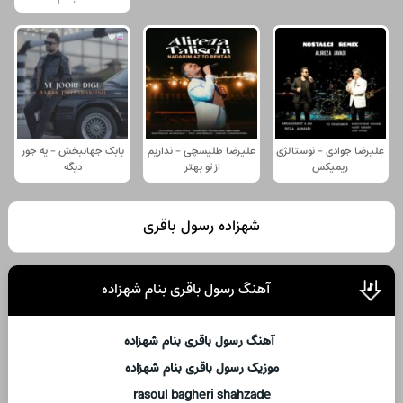
علیرضا جوادی - نوستالژی
علیرضا طلیسچی - نداریم
بابک جهانبخش - یه جور
ریمیکس
از تو بهتر
دیگه
شهزاده رسول باقری
آهنگ رسول باقری بنام شهزاده
آهنگ رسول باقری بنام شهزاده
موزیک رسول باقری بنام شهزاده
rasoul bagheri shahzade