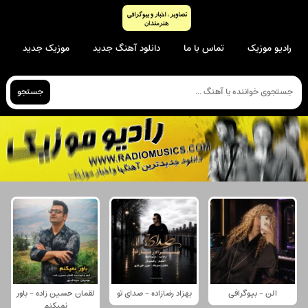
رادیو موزیک
تماس با ما
دانلود آهنگ جدید
موزیک جدید
جستجو
الن - بیوگرافی
بهزاد رضازاده - صدای تو
لقمان حسین زاده - باور
نمیکنم