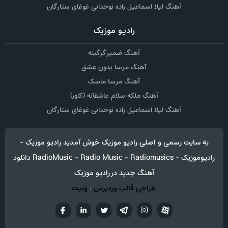
آهنگ لیلا اسماعیل زاده نوحدانی غوغای ستارگان
رادیو موزیک
آهنگ ضمیر گرگینه
آهنگ مرسا بدون عشق
آهنگ مرسا ماسک
آهنگ ملکه سلام عاشقانه (کاور)
آهنگ لیلا اسماعیل زاده نوحدانی غوغای ستارگان
به سایت رسمی و اصلی رادیو موزیک خوش آمدید رادیو موزیک -
رادیوموزیک - RadioMusic - Radio Music - Radiomusics دانلود
آهنگ جدید در رادیو موزیک
طراحی قالب وردپرس
:
وبیت
آپارات
تلگرام
تويتر
اینستاگرام
لینکدین
فيسب