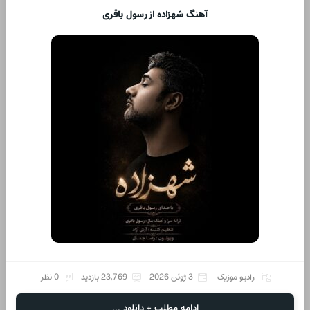
آهنگ شهزاده از رسول باقری
رادیو موزیک
3 ژوئن 2026
23,769 بازدید
0 نظر
ادامه مطلب + دانلود ...