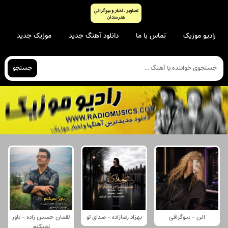
رادیو موزیک
تماس با ما
دانلود آهنگ جدید
موزیک جدید
جستجو
الن - بیوگرافی
بهزاد رضازاده - صدای تو
لقمان حسین زاده - باور
نمیکنم