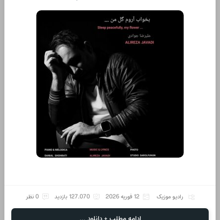
رادیو موزیک
12 فوریه 2026
127,070 بازدید
0 نظر
ادامه مطلب + دانلود ...