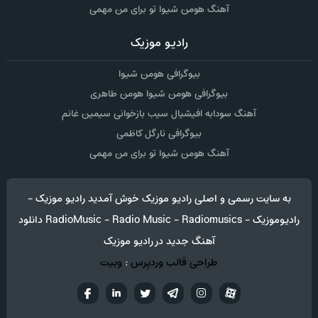
آهنگ هومن شیوا تو برای من مهمی
رادیو موزیک
بیوگرافی هومن شیوا
بیوگرافی هومن شیوا هومن طاهری
آهنگ سودابه افیشیال سیب بازخوانی سیمین غانم
بیوگرافی نارگل کاظمی
آهنگ هومن شیوا تو برای من مهمی
به سایت رسمی و اصلی رادیو موزیک خوش آمدید رادیو موزیک -
رادیوموزیک - RadioMusic - Radio Music - Radiomusics دانلود
آهنگ جدید در رادیو موزیک
طراحی قالب وردپرس
:
وبیت
آپارات
تلگرام
تويتر
اینستاگرام
لینکدین
فيسب