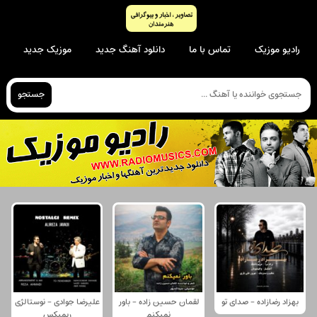
رادیو موزیک
تماس با ما
دانلود آهنگ جدید
موزیک جدید
جستجو
بهزاد رضازاده - صدای تو
لقمان حسین زاده - باور
علیرضا جوادی - نوستالژی
نمیکنم
ریمیکس