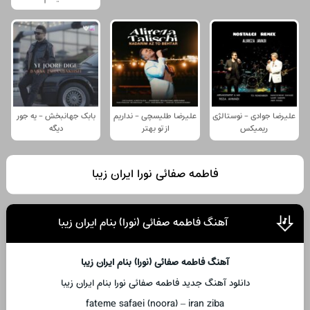
علیرضا جوادی - نوستالژی
علیرضا طلیسچی - نداریم
بابک جهانبخش - یه جور
ریمیکس
از تو بهتر
دیگه
فاطمه صفائی نورا ایران زیبا
آهنگ فاطمه صفائی (نورا) بنام ایران زیبا
آهنگ فاطمه صفائی (نورا) بنام ایران زیبا
دانلود آهنگ جدید فاطمه صفائی نورا بنام ایران زیبا
fateme safaei (noora) – iran ziba