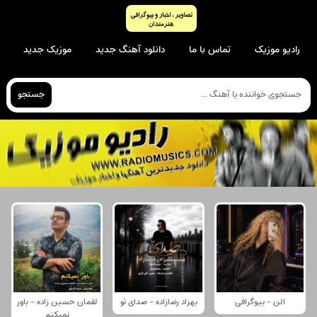
رادیو موزیک
تماس با ما
دانلود آهنگ جدید
موزیک جدید
جستجو
الن - بیوگرافی
بهزاد رضازاده - صدای تو
لقمان حسین زاده - باور
نمیکنم