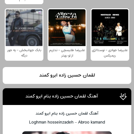
علیرضا جوادی - نوستالژی
علیرضا طلیسچی - نداریم
بابک جهانبخش - یه جور
ریمیکس
از تو بهتر
دیگه
لقمان حسین زاده ابرو کمند
آهنگ لقمان حسین زاده بنام ابرو کمند
آهنگ لقمان حسین زاده بنام ابرو کمند
Loghman hosseinzadeh – Abroo kamand