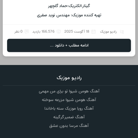
گیتار الکتریک؛حماد گلچهر
تهیه کننده موزیک؛ مهندس نوید صفری
رادیو موزیک
18 آگوست 2025
166,576 بازدید
0 نظر
ادامه مطلب + دانلود ...
رادیو موزیک
آهنگ هومن شیوا تو برای من مهمی
آهنگ هومن شیوا مزرعه سوخته
آهنگ رویا موزیک سنه باخاندا
آهنگ ضمیر گرگینه
آهنگ مرسا بدون عشق