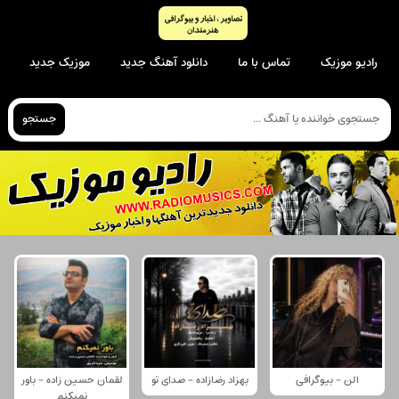
رادیو موزیک
تماس با ما
دانلود آهنگ جدید
موزیک جدید
جستجو
الن - بیوگرافی
بهزاد رضازاده - صدای تو
لقمان حسین زاده - باور
نمیکنم