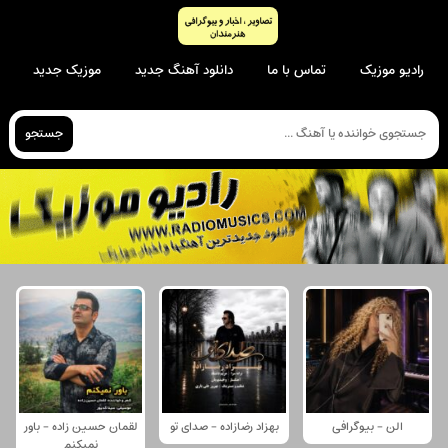
رادیو موزیک
تماس با ما
دانلود آهنگ جدید
موزیک جدید
جستجو
الن - بیوگرافی
بهزاد رضازاده - صدای تو
لقمان حسین زاده - باور
نمیکنم