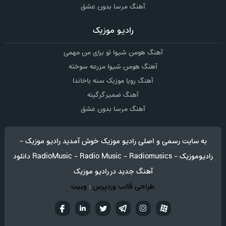
آهنگ مرسا بدون عشق
رادیو موزیک
آهنگ هومن شیوا تو برای من مهمی
آهنگ هومن شیوا مزرعه سوخته
آهنگ رویا موزیک سنه باخاندا
آهنگ ضمیر گرگینه
آهنگ مرسا بدون عشق
به سایت رسمی و اصلی رادیو موزیک خوش آمدید رادیو موزیک -
رادیوموزیک - RadioMusic - Radio Music - Radiomusics دانلود
آهنگ جدید در رادیو موزیک
طراحی قالب وردپرس
:
وبیت
آپارات
تلگرام
تويتر
اینستاگرام
لینکدین
فيسب