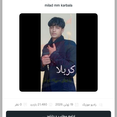
milad mm karbala
رادیو موزیک
19 ژوئن 2026
21,480 بازدید
0 نظر
ادامه مطلب + دانلود ...