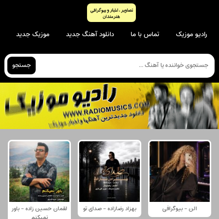
رادیو موزیک
تماس با ما
دانلود آهنگ جدید
موزیک جدید
جستجو
الن - بیوگرافی
بهزاد رضازاده - صدای تو
لقمان حسین زاده - باور
نمیکنم