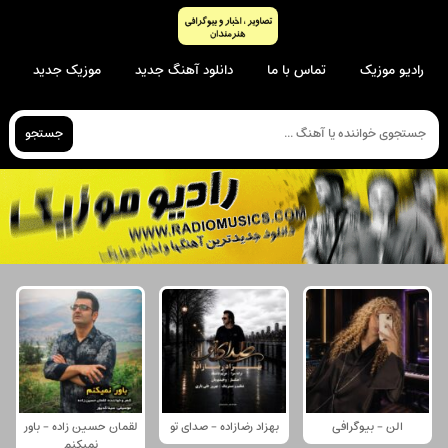
رادیو موزیک
تماس با ما
دانلود آهنگ جدید
موزیک جدید
جستجو
الن - بیوگرافی
بهزاد رضازاده - صدای تو
لقمان حسین زاده - باور
نمیکنم