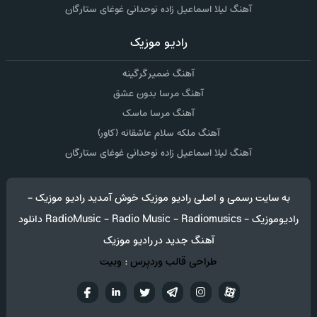
آهنگ لیلا اسماعیل زاده نوحدانی غوغای ستارگان
رادیو موزیک
آهنگ ضمیر گرگینه
آهنگ مرسا بدون عشق
آهنگ مرسا ماسک
آهنگ ملکه سلام عاشقانه (کاور)
آهنگ لیلا اسماعیل زاده نوحدانی غوغای ستارگان
به سایت رسمی و اصلی رادیو موزیک خوش آمدید رادیو موزیک -
رادیوموزیک - RadioMusic - Radio Music - Radiomusics دانلود
آهنگ جدید در رادیو موزیک
طراحی قالب وردپرس
:
وبیت
آپارات
تلگرام
تويتر
اینستاگرام
لینکدین
فيسب