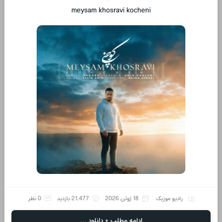
meysam khosravi kocheni
رادیو موزیک
18 ژوئن 2026
21,477 بازدید
0 نظر
ادامه مطلب + دانلود ...