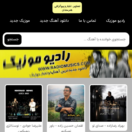
رادیو موزیک
تماس با ما
دانلود آهنگ جدید
موزیک جدید
جستجو
بهزاد رضازاده - صدای تو
لقمان حسین زاده - باور
علیرضا جوادی - نوستالژی
نمیکنم
ریمیکس