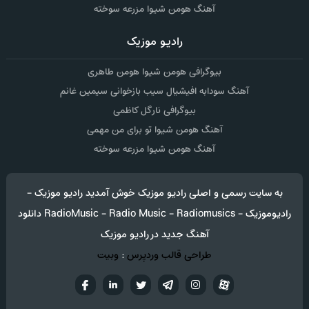
آهنگ هومن شیوا مزرعه سوخته
رادیو موزیک
بیوگرافی هومن شیوا هومن طاهری
آهنگ سودابه افیشیال سیب بازخوانی سیمین غانم
بیوگرافی نارگل کاظمی
آهنگ هومن شیوا تو برای من مهمی
آهنگ هومن شیوا مزرعه سوخته
به سایت رسمی و اصلی رادیو موزیک خوش آمدید رادیو موزیک -
رادیوموزیک - RadioMusic - Radio Music - Radiomusics دانلود
آهنگ جدید در رادیو موزیک
طراحی قالب وردپرس
:
وبیت
آپارات
تلگرام
تويتر
اینستاگرام
لینکدین
فيسب