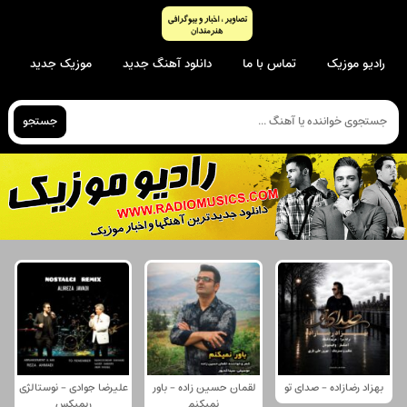
رادیو موزیک
تماس با ما
دانلود آهنگ جدید
موزیک جدید
جستجو
بهزاد رضازاده - صدای تو
لقمان حسین زاده - باور
علیرضا جوادی - نوستالژی
نمیکنم
ریمیکس