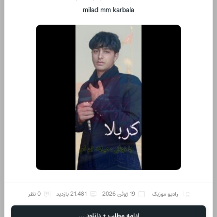
milad mm karbala
رادیو موزیک
19 ژوئن 2026
21,481 بازدید
0 نظر
ادامه مطلب + دانلود ...