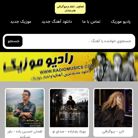
رادیو موزیک
تماس با ما
دانلود آهنگ جدید
موزیک جدید
جستجو
الن - بیوگرافی
بهزاد رضازاده - صدای تو
لقمان حسین زاده - باور
نمیکنم