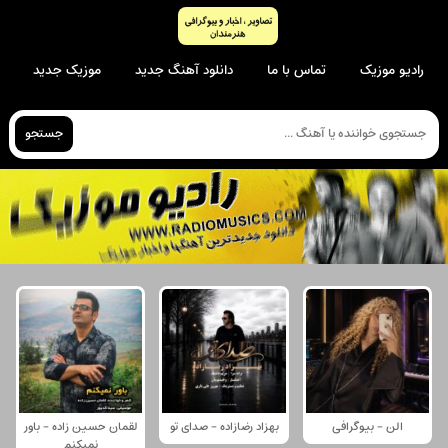
رادیو موزیک
تماس با ما
دانلود آهنگ جدید
موزیک جدید
جستجو
الن - بیوگرافی
بهزاد رضازاده - صدای تو
لقمان حسین زاده - باور
نمیکنم