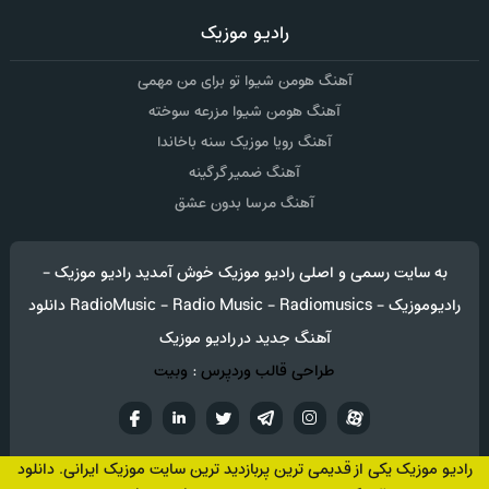
رادیو موزیک
آهنگ هومن شیوا تو برای من مهمی
آهنگ هومن شیوا مزرعه سوخته
آهنگ رویا موزیک سنه باخاندا
آهنگ ضمیر گرگینه
آهنگ مرسا بدون عشق
به سایت رسمی و اصلی رادیو موزیک خوش آمدید رادیو موزیک -
رادیوموزیک - RadioMusic - Radio Music - Radiomusics دانلود
آهنگ جدید در رادیو موزیک
طراحی قالب وردپرس
:
وبیت
آپارات
تلگرام
تويتر
اینستاگرام
لینکدین
فيسب
رادیو موزیک یکی از قدیمی ترین پربازدید ترین سایت موزیک ایرانی. دانلود