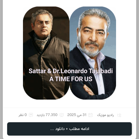
رادیو موزیک
31 می 2025
77,350 بازدید
0 نظر
ادامه مطلب + دانلود ...