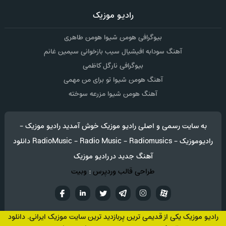
رادیو موزیک
بیوگرافی هومن شیوا هومن طاهری
آهنگ سودابه افیشیال سیب بازخوانی سیمین غانم
بیوگرافی نارگل کاظمی
آهنگ هومن شیوا تو برای من مهمی
آهنگ هومن شیوا مزرعه سوخته
به سایت رسمی و اصلی رادیو موزیک خوش آمدید رادیو موزیک -
رادیوموزیک - RadioMusic - Radio Music - Radiomusics دانلود
آهنگ جدید در رادیو موزیک
طراحی قالب وردپرس
:
وبیت
آپارات
تلگرام
تويتر
اینستاگرام
لینکدین
فيسب
رادیو موزیک یکی از قدیمی ترین پربازدید ترین سایت موزیک ایرانی. دانلود