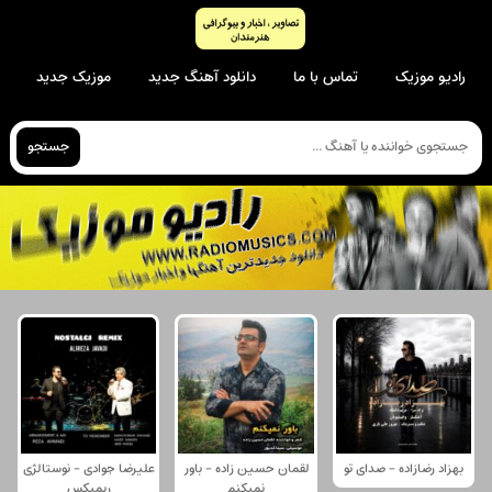
رادیو موزیک
تماس با ما
دانلود آهنگ جدید
موزیک جدید
جستجو
بهزاد رضازاده - صدای تو
لقمان حسین زاده - باور
علیرضا جوادی - نوستالژی
نمیکنم
ریمیکس