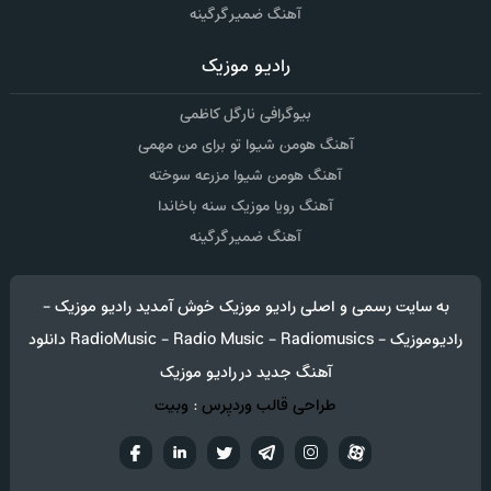
آهنگ ضمیر گرگینه
رادیو موزیک
بیوگرافی نارگل کاظمی
آهنگ هومن شیوا تو برای من مهمی
آهنگ هومن شیوا مزرعه سوخته
آهنگ رویا موزیک سنه باخاندا
آهنگ ضمیر گرگینه
به سایت رسمی و اصلی رادیو موزیک خوش آمدید رادیو موزیک -
رادیوموزیک - RadioMusic - Radio Music - Radiomusics دانلود
آهنگ جدید در رادیو موزیک
طراحی قالب وردپرس
:
وبیت
آپارات
تلگرام
تويتر
اینستاگرام
لینکدین
فيسب