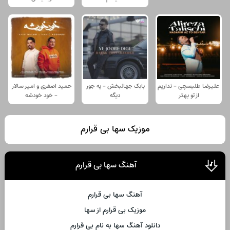
علیرضا طلیسچی - نداریم
بابک جهانبخش - یه جور
حمید اصغری و امیر سالار
از تو بهتر
دیگه
- خود خودشه
موزیک سها بی قرارم
آهنگ سها بی قرارم
آهنگ سها بی قرارم
موزیک بی قرارم از سها
دانلود آهنگ سها به نام بی قرارم