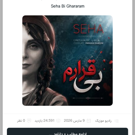
Seha Bi Ghararam
رادیو موزیک
9 مارس 2026
24,591 بازدید
0 نظر
ادامه مطلب + دانلود ...