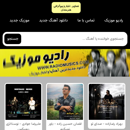
رادیو موزیک
تماس با ما
دانلود آهنگ جدید
موزیک جدید
جستجو
بهزاد رضازاده - صدای تو
لقمان حسین زاده - باور
علیرضا جوادی - نوستالژی
نمیکنم
ریمیکس