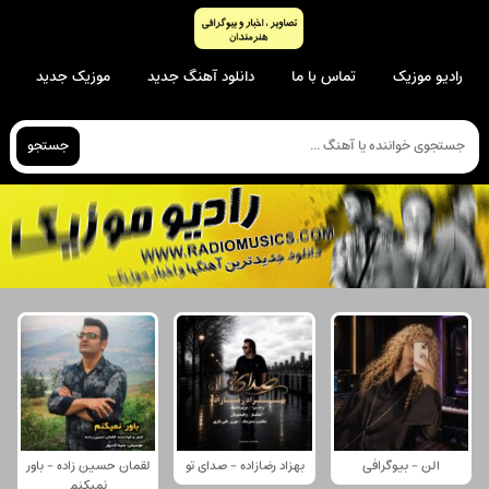
رادیو موزیک
تماس با ما
دانلود آهنگ جدید
موزیک جدید
جستجو
الن - بیوگرافی
بهزاد رضازاده - صدای تو
لقمان حسین زاده - باور
نمیکنم