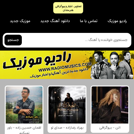
رادیو موزیک
تماس با ما
دانلود آهنگ جدید
موزیک جدید
جستجو
الن - بیوگرافی
بهزاد رضازاده - صدای تو
لقمان حسین زاده - باور
نمیکنم