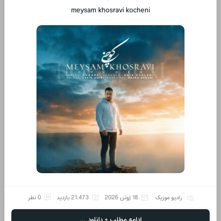
meysam khosravi kocheni
رادیو موزیک
18 ژوئن 2026
21,473 بازدید
0 نظر
ادامه مطلب + دانلود ...