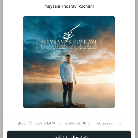
meysam khosravi kocheni
رادیو موزیک
18 ژوئن 2026
21,474 بازدید
0 نظر
ادامه مطلب + دانلود ...