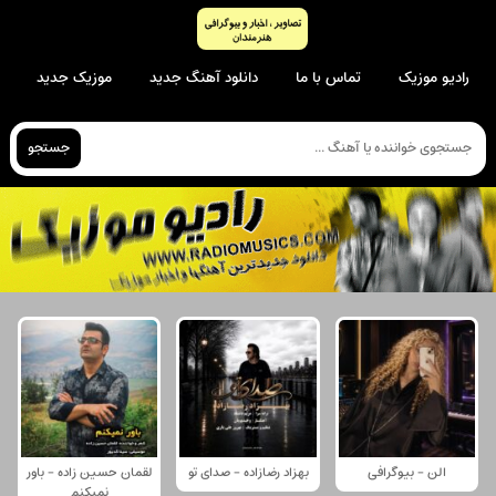
رادیو موزیک
تماس با ما
دانلود آهنگ جدید
موزیک جدید
جستجو
الن - بیوگرافی
بهزاد رضازاده - صدای تو
لقمان حسین زاده - باور
نمیکنم