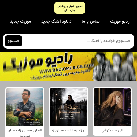
رادیو موزیک
تماس با ما
دانلود آهنگ جدید
موزیک جدید
جستجو
الن - بیوگرافی
بهزاد رضازاده - صدای تو
لقمان حسین زاده - باور
نمیکنم