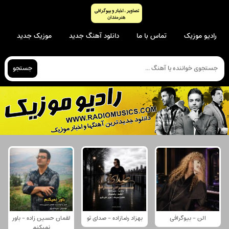
رادیو موزیک
تماس با ما
دانلود آهنگ جدید
موزیک جدید
جستجو
الن - بیوگرافی
بهزاد رضازاده - صدای تو
لقمان حسین زاده - باور
نمیکنم