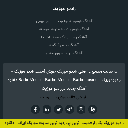
رادیو موزیک
آهنگ هومن شیوا تو برای من مهمی
آهنگ هومن شیوا مزرعه سوخته
آهنگ رویا موزیک سنه باخاندا
آهنگ ضمیر گرگینه
آهنگ مرسا بدون عشق
به سایت رسمی و اصلی رادیو موزیک خوش آمدید رادیو موزیک -
رادیوموزیک - RadioMusic - Radio Music - Radiomusics دانلود
آهنگ جدید در رادیو موزیک
طراحی قالب وردپرس
:
وبیت
آپارات
تلگرام
تويتر
اینستاگرام
لینکدین
فيسب
رادیو موزیک یکی از قدیمی ترین پربازدید ترین سایت موزیک ایرانی. دانلود