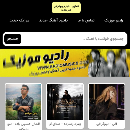
رادیو موزیک
تماس با ما
دانلود آهنگ جدید
موزیک جدید
جستجو
الن - بیوگرافی
بهزاد رضازاده - صدای تو
لقمان حسین زاده - باور
نمیکنم