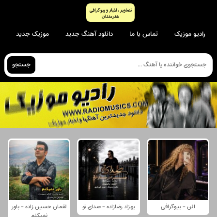
رادیو موزیک
تماس با ما
دانلود آهنگ جدید
موزیک جدید
جستجو
الن - بیوگرافی
بهزاد رضازاده - صدای تو
لقمان حسین زاده - باور
نمیکنم