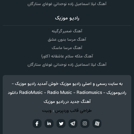
آهنگ لیلا اسماعیل زاده نوحدانی غوغای ستارگان
رادیو موزیک
آهنگ ضمیر گرگینه
آهنگ مرسا بدون عشق
آهنگ مرسا ماسک
آهنگ ملکه سلام عاشقانه (کاور)
آهنگ لیلا اسماعیل زاده نوحدانی غوغای ستارگان
به سایت رسمی و اصلی رادیو موزیک خوش آمدید رادیو موزیک -
رادیوموزیک - RadioMusic - Radio Music - Radiomusics دانلود
آهنگ جدید در رادیو موزیک
طراحی قالب وردپرس
:
وبیت
آپارات
تلگرام
تويتر
اینستاگرام
لینکدین
فيسب