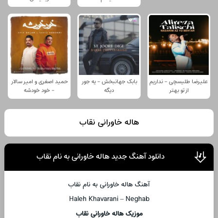
علیرضا طلیسچی - نداریم
بابک جهانبخش - یه جور
حمید اصغری و امیر سالار
از تو بهتر
دیگه
- خود خودشه
هاله خاورانی نقاب
دانلود آهنگ جدید هاله خاورانی به نام نقاب
آهنگ هاله خاورانی به نام نقاب
Haleh Khavarani – Neghab
موزیک هاله خاورانی نقاب