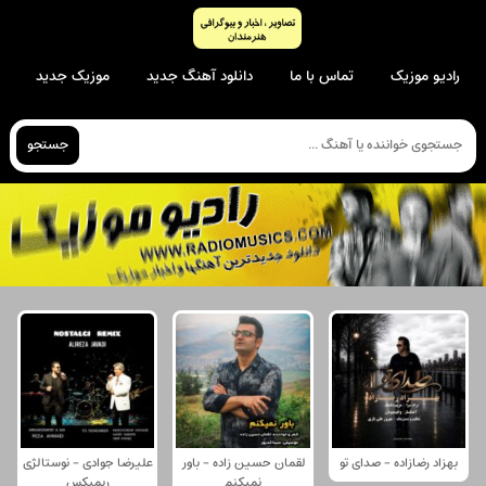
رادیو موزیک
تماس با ما
دانلود آهنگ جدید
موزیک جدید
جستجو
بهزاد رضازاده - صدای تو
لقمان حسین زاده - باور
علیرضا جوادی - نوستالژی
نمیکنم
ریمیکس