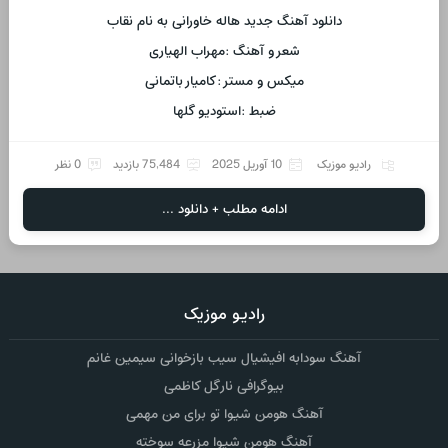
دانلود آهنگ جدید هاله خاورانی به نام نقاب
شعر و آهنگ :مهراب الهیاری
میکس و مستر :کامیار باتمانی
ضبط :استودیو گلها
رادیو موزیک
10 آوریل 2025
75,484 بازدید
0 نظر
ادامه مطلب + دانلود ...
رادیو موزیک
آهنگ سودابه افیشیال سیب بازخوانی سیمین غانم
بیوگرافی نارگل کاظمی
آهنگ هومن شیوا تو برای من مهمی
آهنگ هومن شیوا مزرعه سوخته