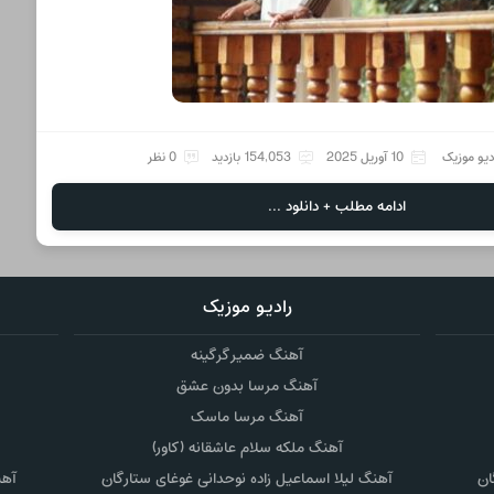
دیو موزیک
10 آوریل 2025
154,053 بازدید
0 نظر
ادامه مطلب + دانلود ...
رادیو موزیک
آهنگ ضمیر گرگینه
آهنگ مرسا بدون عشق
آهنگ مرسا ماسک
آهنگ ملکه سلام عاشقانه (کاور)
ان
آهنگ لیلا اسماعیل زاده نوحدانی غوغای ستارگان
آهن