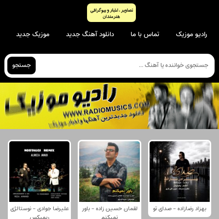
رادیو موزیک
تماس با ما
دانلود آهنگ جدید
موزیک جدید
جستجو
بهزاد رضازاده - صدای تو
لقمان حسین زاده - باور
علیرضا جوادی - نوستالژی
نمیکنم
ریمیکس