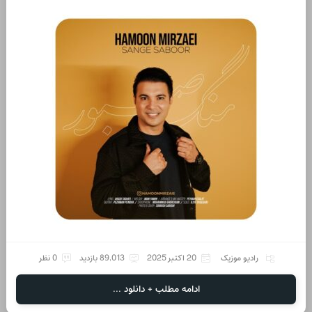
رادیو موزیک
20 اکتبر 2025
89,013 بازدید
0 نظر
ادامه مطلب + دانلود ...