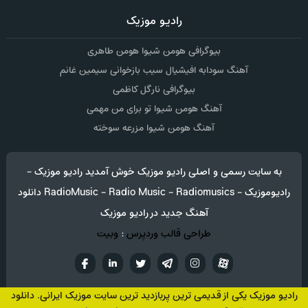
رادیو موزیک
بیوگرافی هومن شیوا هومن طاهری
آهنگ سودابه افیشیال سیب بازخوانی سیمین غانم
بیوگرافی نارگل کاظمی
آهنگ هومن شیوا تو برای من مهمی
آهنگ هومن شیوا مزرعه سوخته
به سایت رسمی و اصلی رادیو موزیک خوش آمدید رادیو موزیک -
رادیوموزیک - RadioMusic - Radio Music - Radiomusics دانلود
آهنگ جدید در رادیو موزیک
طراحی قالب وردپرس
:
وبیت
آپارات
تلگرام
تويتر
اینستاگرام
لینکدین
فيسب
رادیو موزیک یکی از قدیمی ترین پربازدید ترین سایت موزیک ایرانی. دانلود