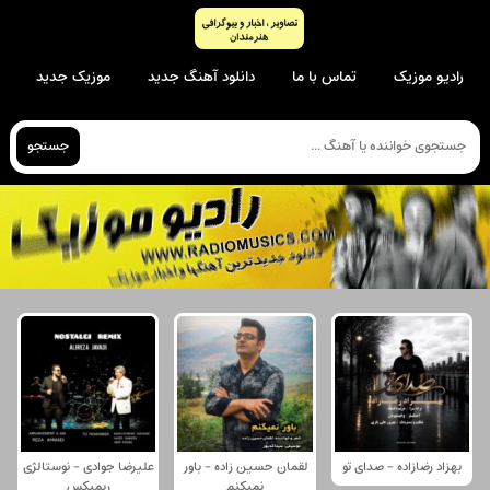
رادیو موزیک
تماس با ما
دانلود آهنگ جدید
موزیک جدید
جستجو
بهزاد رضازاده - صدای تو
لقمان حسین زاده - باور
علیرضا جوادی - نوستالژی
نمیکنم
ریمیکس