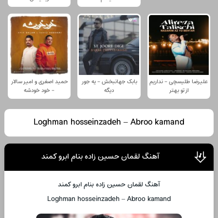
علیرضا طلیسچی - نداریم
بابک جهانبخش - یه جور
حمید اصغری و امیر سالار
از تو بهتر
دیگه
- خود خودشه
Loghman hosseinzadeh – Abroo kamand
آهنگ لقمان حسین زاده بنام ابرو کمند
آهنگ لقمان حسین زاده بنام ابرو کمند
Loghman hosseinzadeh – Abroo kamand