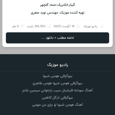
گیتار الکتریک؛حماد گلچهر
تهیه کننده موزیک؛ مهندس نوید صفری
رادیو موزیک
18 آگوست 2025
166,583 بازدید
0 نظر
ادامه مطلب + دانلود ...
رادیو موزیک
بیوگرافی هومن شیوا
بیوگرافی هومن شیوا هومن طاهری
آهنگ سودابه افیشیال سیب بازخوانی سیمین غانم
بیوگرافی نارگل کاظمی
آهنگ هومن شیوا تو برای من مهمی