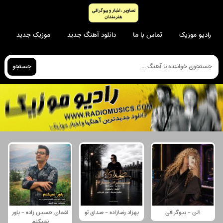
رادیو موزیک
تماس با ما
دانلود آهنگ جدید
موزیک جدید
جستجو
الن - بیوگرافی
بهزاد رضازاده - صدای تو
لقمان حسین زاده - باور
نمیکنم