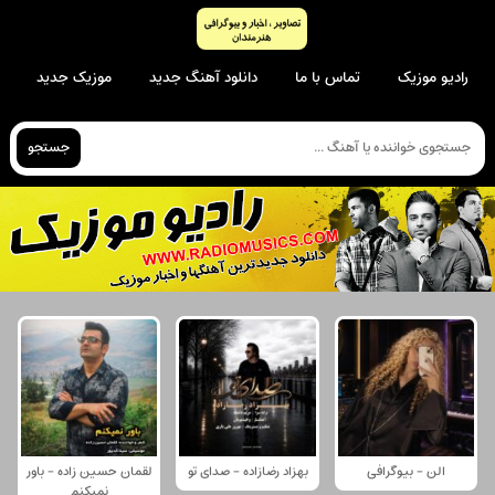
رادیو موزیک
تماس با ما
دانلود آهنگ جدید
موزیک جدید
جستجو
الن - بیوگرافی
بهزاد رضازاده - صدای تو
لقمان حسین زاده - باور
نمیکنم