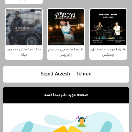
علیرضا جوادی - نوستالژی
علیرضا طلیسچی - نداریم
بابک جهانبخش - یه جور
ریمیکس
از تو بهتر
دیگه
Sepid Arzesh – Tehran
صفحه مورد نظر پیدا نشد