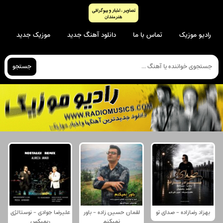
رادیو موزیک
تماس با ما
دانلود آهنگ جدید
موزیک جدید
جستجو
بهزاد رضازاده - صدای تو
لقمان حسین زاده - باور
علیرضا جوادی - نوستالژی
نمیکنم
ریمیکس