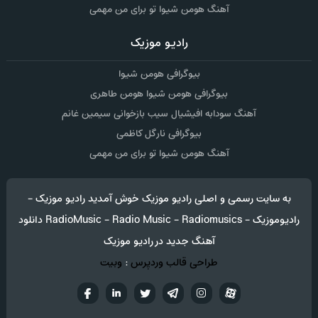
آهنگ هومن شیوا تو برای من مهمی
رادیو موزیک
بیوگرافی هومن شیوا
بیوگرافی هومن شیوا هومن طاهری
آهنگ سودابه افیشیال سیب بازخوانی سیمین غانم
بیوگرافی نارگل کاظمی
آهنگ هومن شیوا تو برای من مهمی
به سایت رسمی و اصلی رادیو موزیک خوش آمدید رادیو موزیک -
رادیوموزیک - RadioMusic - Radio Music - Radiomusics دانلود
آهنگ جدید در رادیو موزیک
طراحی قالب وردپرس
:
وبیت
آپارات
تلگرام
تويتر
اینستاگرام
لینکدین
فيسب