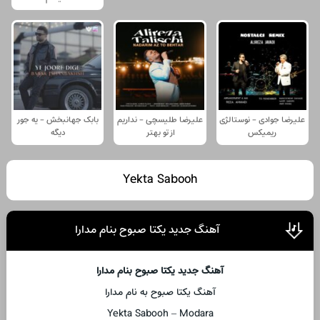
علیرضا جوادی - نوستالژی
علیرضا طلیسچی - نداریم
بابک جهانبخش - یه جور
ریمیکس
از تو بهتر
دیگه
Yekta Sabooh
آهنگ جدید یکتا صبوح بنام مدارا
آهنگ جدید یکتا صبوح بنام مدارا
آهنگ یکتا صبوح به نام مدارا
Yekta Sabooh – Modara