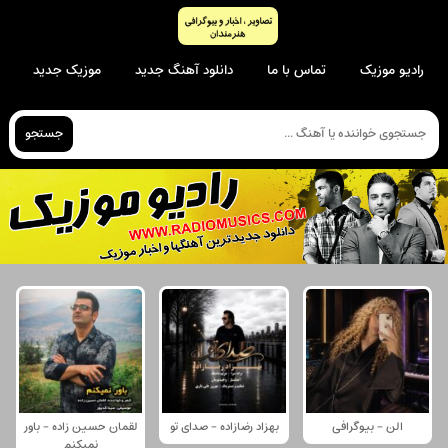
رادیو موزیک
تماس با ما
دانلود آهنگ جدید
موزیک جدید
جستجو
الن - بیوگرافی
بهزاد رضازاده - صدای تو
لقمان حسین زاده - باور
نمیکنم