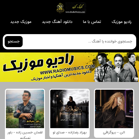
رادیو موزیک
تماس با ما
دانلود آهنگ جدید
موزیک جدید
جستجو
الن - بیوگرافی
بهزاد رضازاده - صدای تو
لقمان حسین زاده - باور
نمیکنم