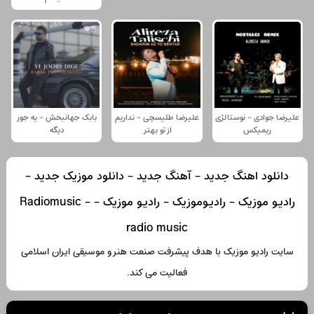
علیرضا جوادی - نوستالژی
علیرضا طلیسچی - نداریم
بابک جهانبخش - یه جور
ریمیکس
از تو بهتر
دیگه
دانلود اهنگ جدید - آهنگ جدید - دانلود موزیک جدید -
رادیو موزیک - رادیوموزیک - رادیو موزیک - Radiomusic -
radio music
سایت رادیو موزیک با هدف پیشرفت صنعت هنر و موسیقی ایران اسلامی
فعالیت می کند.