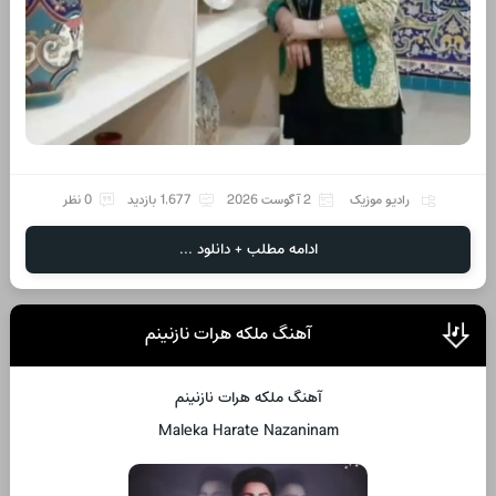
رادیو موزیک
2 آگوست 2026
1,677 بازدید
0 نظر
ادامه مطلب + دانلود ...
آهنگ ملکه هرات نازنینم
آهنگ ملکه هرات نازنینم
Maleka Harate Nazaninam