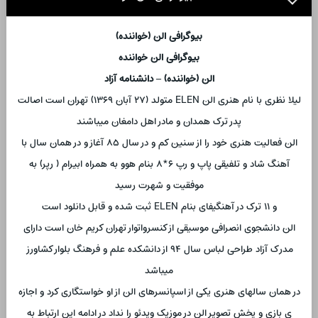
بیوگرافی الن (خواننده)
بیوگرافی الن خواننده
الن (خواننده) – دانشنامه آزاد
لیلا نظری با نام هنری الن ELEN متولد (۲۷ آبان ۱۳۶۹) تهران است اصالت
پدر ترک همدان و مادر اهل دامغان میباشند
الن فعالیت هنری خود را از سنین کم و در سال ۸۵ آغاز و در همان سال با
آهنگ شاد و تلفیقی پاپ و رپ ۶*۸ بنام هوو به همراه ابیرام ( رپر) به
موفقیت و شهرت رسید
و ۱۱ ترک در آهنگیفای بنام ELEN ثبت شده و قابل دانلود است
الن دانشجوی انصرافی موسیقی از کنسرواتوار تهران کریم خان است دارای
مدرک آزاد طراحی لباس سال ۹۴ از دانشکده علم و فرهنگ بلوار کشاورز
میباشد
در همان سالهای هنری یکی از اسپانسرهای الن از او خواستگاری کرد و اجازه
ی بازی و پخش تصویر الن در موزیک ویدئو را نداد در ادامه این ارتباط به