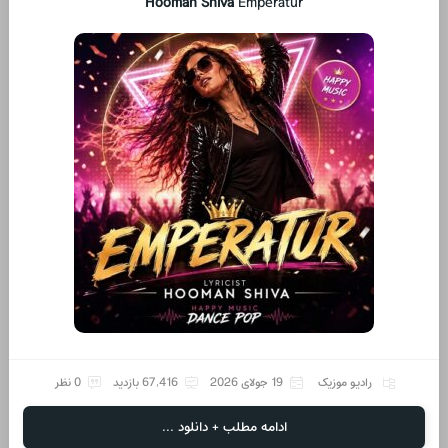
Hooman Shiva
Emperatur
رادیو موزیک
19 جولای 2026
67,416 بازدید
0 نظر
ادامه مطلب + دانلود ...