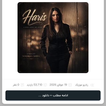
رادیو موزیک
19 جولای 2026
53,710 بازدید
0 نظر
ادامه مطلب + دانلود ...