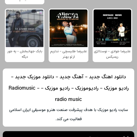
علیرضا جوادی - نوستالژی
علیرضا طلیسچی - نداریم
بابک جهانبخش - یه جور
ریمیکس
از تو بهتر
دیگه
دانلود اهنگ جدید - آهنگ جدید - دانلود موزیک جدید -
رادیو موزیک - رادیوموزیک - رادیو موزیک - Radiomusic -
radio music
سایت رادیو موزیک با هدف پیشرفت صنعت هنر و موسیقی ایران اسلامی
فعالیت می کند.