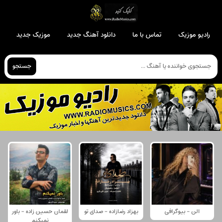
رادیو موزیک
تماس با ما
دانلود آهنگ جدید
موزیک جدید
جستجو
الن - بیوگرافی
بهزاد رضازاده - صدای تو
لقمان حسین زاده - باور
نمیکنم