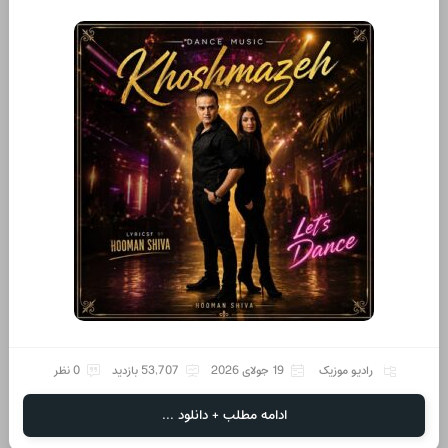
رادیو موزیک
19 جولای 2026
53,707 بازدید
0 نظر
ادامه مطلب + دانلود ...