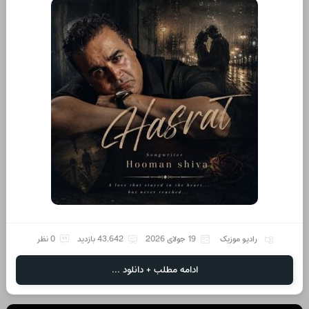
رادیو موزیک
19 جولای 2026
43,642 بازدید
0 نظر
ادامه مطلب + دانلود ...