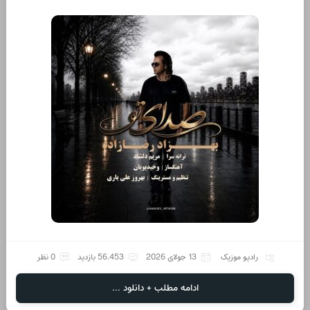
رادیو موزیک
13 جولای 2026
56,453 بازدید
0 نظر
ادامه مطلب + دانلود ...