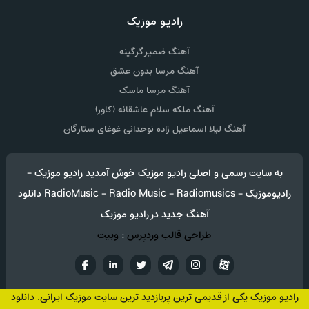
رادیو موزیک
آهنگ ضمیر گرگینه
آهنگ مرسا بدون عشق
آهنگ مرسا ماسک
آهنگ ملکه سلام عاشقانه (کاور)
آهنگ لیلا اسماعیل زاده نوحدانی غوغای ستارگان
به سایت رسمی و اصلی رادیو موزیک خوش آمدید رادیو موزیک -
رادیوموزیک - RadioMusic - Radio Music - Radiomusics دانلود
آهنگ جدید در رادیو موزیک
طراحی قالب وردپرس
:
وبیت
آپارات
تلگرام
تويتر
اینستاگرام
لینکدین
فيسب
رادیو موزیک یکی از قدیمی ترین پربازدید ترین سایت موزیک ایرانی. دانلود